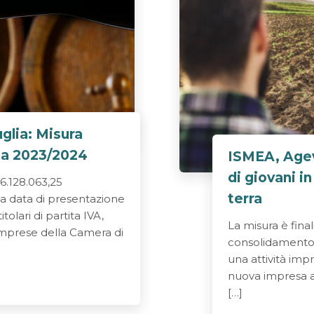
lia: Misura
na 2023/2024
ISMEA, Agev
di giovani i
.128.063,25
terra
a data di presentazione
tolari di partita IVA,
La misura è final
e Imprese della Camera di
consolidamento d
una attività impr
nuova impresa ag
[…]