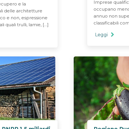
Imprese qualifi
recupero e la
occupano meno d
li delle architetture
annuo non supera
ecco e non, espressione
classificabili co
i quali trulli, lamie, […]
Leggi