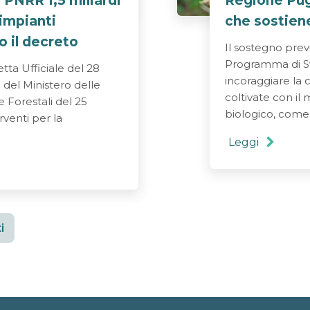
 PNRR 1,5 miliardi
Regione Pugl
 impianti
che sostiene
o il decreto
Il sostegno prev
Programma di Sv
tta Ufficiale del 28
incoraggiare la 
 del Ministero delle
coltivate con i
e Forestali del 25
biologico, come 
venti per la
Leggi
i