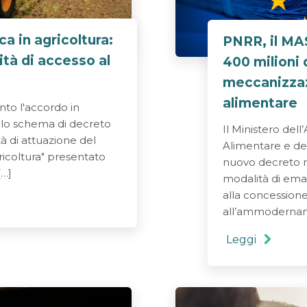
a in agricoltura:
PNRR, il MA
lità di accesso al
400 milioni 
meccanizzaz
alimentare
unto l'accordo in
llo schema di decreto
Il Ministero dell
tà di attuazione del
Alimentare e de
ricoltura" presentato
nuovo decreto n
[…]
modalità di eman
alla concessione 
all’ammodernam
Leggi