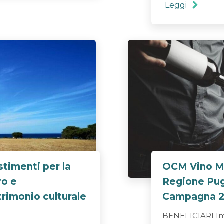
Leggi
stimenti per la
OCM Vino Mi
ro e
Regione Pugl
trimonio culturale
Campagna 2
BENEFICIARI Im