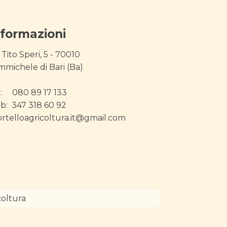
nformazioni
 Tito Speri, 5 - 70010
mmichele di Bari (Ba)
l: 080 89 17 133
b: 347 318 60 92
ortelloagricoltura.it@gmail.com
coltura