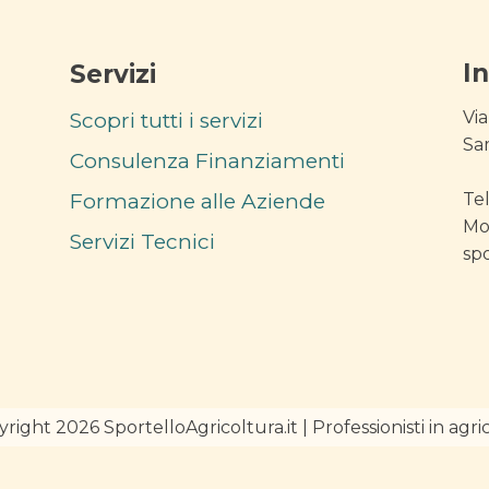
I
Servizi
Via
Scopri tutti i servizi
Sa
Consulenza Finanziamenti
Formazione alle Aziende
Te
Mo
Servizi Tecnici
sp
right 2026 SportelloAgricoltura.it | Professionisti in agri