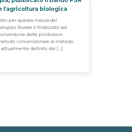
ia, pubblicato il bando PSR
 l'agricoltura biologica
isto per questa misura del
iluppo Rurale è finalizzato ad
conversione delle produzioni
l metodo convenzionale al metodo
attualmente definito dal […]