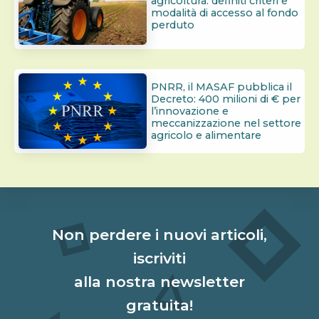
agricoltura: definiti criteri e
modalità di accesso al fondo
perduto
PNRR, il MASAF pubblica il
Decreto: 400 milioni di € per
l’innovazione e
meccanizzazione nel settore
agricolo e alimentare
Non perdere i nuovi articoli,
iscriviti
alla nostra newsletter
gratuita!