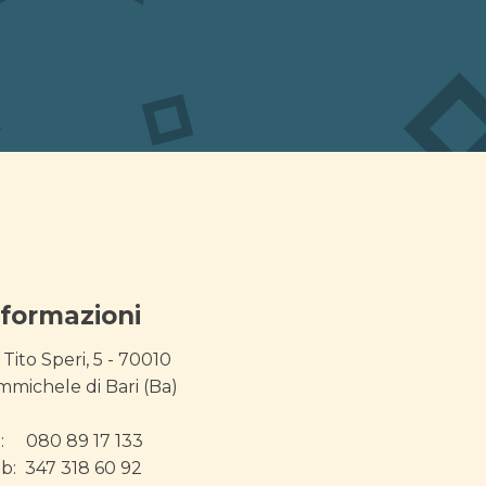
nformazioni
 Tito Speri, 5 - 70010
mmichele di Bari (Ba)
l: 080 89 17 133
b: 347 318 60 92