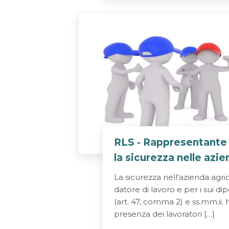
RLS - Rappresentante d
la sicurezza nelle azi
La sicurezza nell'azienda agric
datore di lavoro e per i sui di
(art. 47, comma 2) e ss.mm.ii. h
presenza dei lavoratori […]