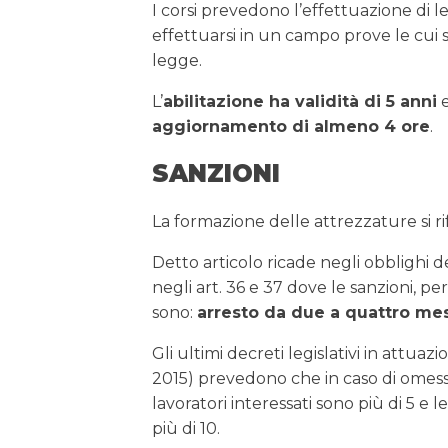
I corsi prevedono l’effettuazione di l
effettuarsi in un campo prove le cui 
legge.
L’
abilitazione ha validità di 5 anni
e
aggiornamento di almeno 4 ore
.
SANZIONI
La formazione delle attrezzature si rif
Detto articolo ricade negli obblighi d
negli art. 36 e 37 dove le sanzioni, p
sono:
arresto da due a quattro mes
Gli ultimi decreti legislativi in attua
2015) prevedono che in caso di omess
lavoratori interessati sono più di 5 e le
più di 10.