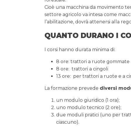
Cioè una macchina da movimento terr
settore agricolo va intesa come macch
l’abilitazione, dovrà attenersi alla re
QUANTO DURANO I CO
I corsi hanno durata minima di:
8 ore: trattori a ruote gommate
­8 ore: trattori a cingoli
13 ore: per trattori a ruote e a ci
La formazione prevede
diversi mod
un modulo giuridico (1 ora);
uno modulo tecnico (2 ore);
due moduli pratici (uno per tratto
ciascuno).