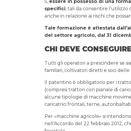
5,
essere in possesso di una form
specifici
, tali da consentire l’utiliz
anche in relazione ai rischi che possa
Tale formazione è attestata dall'ab
del settore agricolo, dal
31 dicemb
CHI DEVE CONSEGUIRE
Tutti gli operatori a prescindere se si
familiari, coltivatori diretti e soci del
Il patentino è obbligatorio per i tratto
(compresi trattori con pianale di carico)
alcune tipologie di macchine moviment
caricatrici frontali, terne, autoribalt
Per «macchine agricole» si intendono 
nell'Accordo del 22 febbraio 2012, ch
forestale.