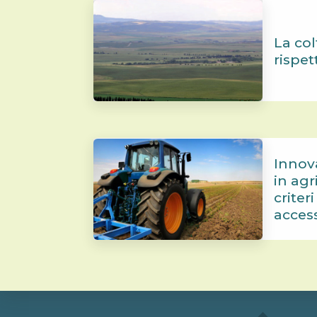
La col
rispet
Innov
in agr
criter
acces