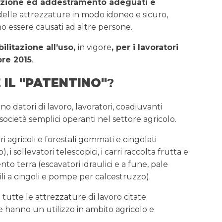
azione ed addestramento adeguati e
zo delle attrezzature in modo idoneo e sicuro,
no essere causati ad altre persone.
ilitazione all’uso,
in vigore
, per i lavoratori
re 2015
.
 IL "PATENTINO"
?
ano datori di lavoro, lavoratori, coadiuvanti
le società semplici operanti nel settore agricolo.
ri agricoli e forestali gommati e cingolati
, i sollevatori telescopici, i carri raccolta frutta e
o terra (escavatori idraulici e a fune, pale
abili a cingoli e pompe per calcestruzzo).
tutte le attrezzature di lavoro citate
e hanno un utilizzo in ambito agricolo e