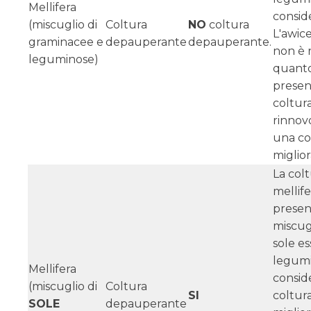
Mellifera
consid
(miscuglio di
Coltura
NO
coltura
L'awi
graminacee e
depauperante
depauperante.
non è r
leguminose)
quanto
presen
coltur
rinnov
una co
miglior
La col
mellif
presen
miscug
sole e
legumi
Mellifera
consid
(miscuglio di
Coltura
SI
coltur
SOLE
depauperante