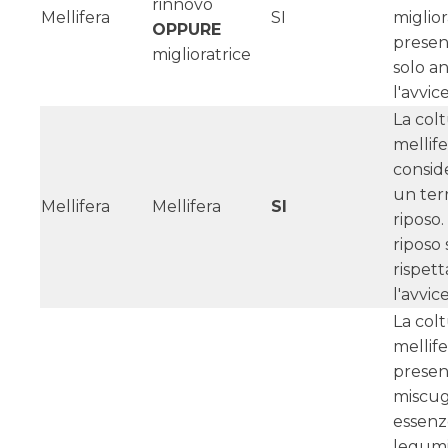
rinnovo
Mellifera
SI
miglior
OPPURE
presen
miglioratrice
solo a
l'avvi
La col
mellife
consid
un ter
Mellifera
Mellifera
SI
riposo.
riposo
rispett
l'avvi
La col
mellif
presen
miscugl
essenz
legumi