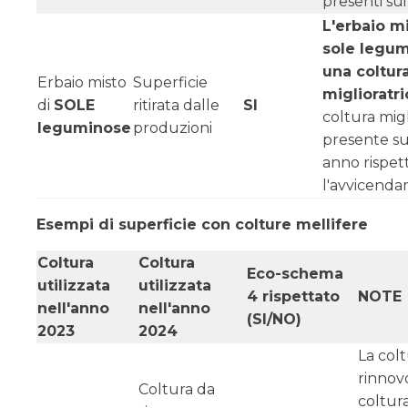
presenti sui
L'erbaio mi
sole legu
una coltur
Erbaio misto
Superficie
miglioratri
di
SOLE
ritirata dalle
SI
coltura migl
leguminose
produzioni
presente su
anno rispet
l'avvicenda
Esempi di superficie con colture mellifere
Coltura
Coltura
Eco-schema
utilizzata
utilizzata
4 rispettato
NOTE
nell'anno
nell'anno
(SI/NO)
2023
2024
La col
rinnov
Coltura da
coltur