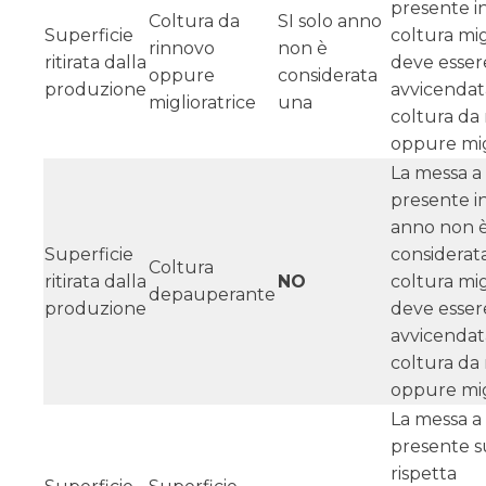
presente i
Coltura da
SI solo anno
Superficie
coltura mig
rinnovo
non è
ritirata dalla
deve esser
oppure
considerata
produzione
avvicendat
miglioratrice
una
coltura da
oppure migl
La messa a 
presente i
anno non 
Superficie
considerat
Coltura
ritirata dalla
NO
coltura mig
depauperante
produzione
deve esser
avvicendat
coltura da
oppure migl
La messa a 
presente s
rispetta