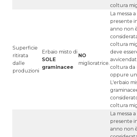
coltura mig
La messa a 
presente i
anno non 
considerat
coltura mig
Superficie
Erbaio misto di
deve esser
ritirata
NO
SOLE
avvicendat
dalle
miglioratrice.
graminacee
coltura da
produzioni
oppure un
L'erbaio mi
graminace
considerat
coltura mig
La messa a 
presente i
anno non 
considerat