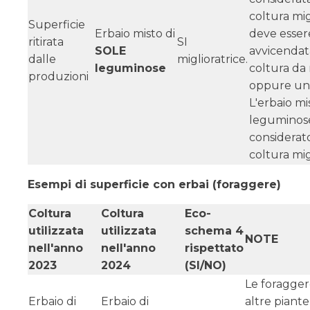
coltura mig
Superficie
Erbaio misto di
deve esser
ritirata
SI
SOLE
avvicendat
dalle
miglioratrice.
leguminose
coltura da
produzioni
oppure un
L'erbaio mi
leguminos
considerat
coltura mig
Esempi di superficie con erbai (foraggere)
Coltura
Coltura
Eco-
utilizzata
utilizzata
schema 4
NOTE
nell'anno
nell'anno
rispettato
2023
2024
(SI/NO)
Le foragger
Erbaio di
Erbaio di
altre piant