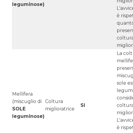
miglior
leguminose)
L'avvi
è rispe
quant
presen
coltur
miglior
La col
mellif
presen
miscug
sole e
legumi
Mellifera
consid
(miscuglio di
Coltura
SI
coltur
SOLE
miglioratrice
miglior
leguminose)
L'avvi
è rispe