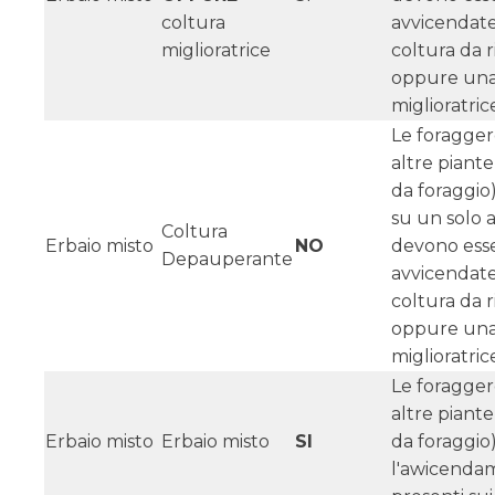
coltura
avvicendat
miglioratrice
coltura da 
oppure una
miglioratric
Le foragger
altre piant
da foraggio
su un solo 
Coltura
Erbaio misto
NO
devono ess
Depauperante
avvicendat
coltura da 
oppure una
miglioratric
Le foragger
altre piant
Erbaio misto
Erbaio misto
SI
da foraggio
l'awicenda