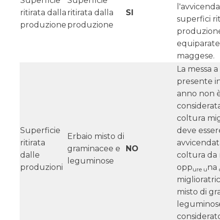
Superficie
Superficie
l'avvicend
ritirata dalla
ritirata dalla
SI
superfici ri
produzione
produzione
produzion
equiparate
maggese.
La messa a 
presente i
anno non 
considerat
coltura mig
Superficie
deve esser
Erbaio misto di
ritirata
avvicendat
graminacee e
NO
dalle
coltura da 
leguminose
produzioni
opp
na
ure u
miglioratric
misto di g
leguminos
considerat