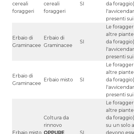
cereali
cereali
SI
da foraggio
foraggeri
foraggeri
l'avvicend
presenti sui
Le foragger
altre piant
Erbaio di
Erbaio di
SI
da foraggio
Graminacee
Graminacee
l'avvicend
presenti sui
Le foragger
altre piant
Erbaio di
Erbaio misto
SI
da foraggio
Graminacee
l'avvicend
presenti sui
Le foragger
altre piant
Coltura da
da foraggio
rinnovo
su un solo 
Erbaio misto
OPPURE
SI
devono ess