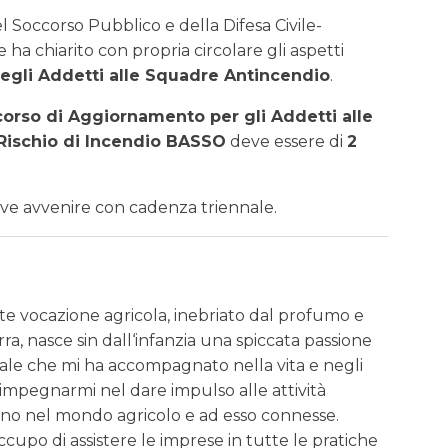
el Soccorso Pubblico e della Difesa Civile-
ha chiarito con propria circolare gli aspetti
egli Addetti alle Squadre Antincendio
.
corso di Aggiornamento per gli Addetti alle
 Rischio di Incendio BASSO
deve essere di
2
eve avvenire con cadenza triennale.
rte vocazione agricola, inebriato dal profumo e
erra, nasce sin dall‘infanzia una spiccata passione
urale che mi ha accompagnato nella vita e negli
i impegnarmi nel dare impulso alle attività
ano nel mondo agricolo e ad esso connesse.
upo di assistere le imprese in tutte le pratiche