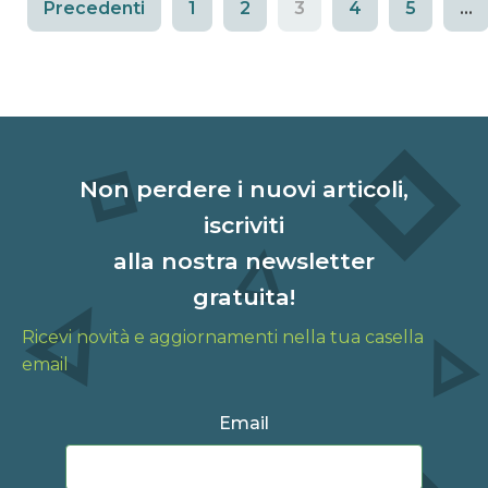
Precedenti
1
2
3
4
5
…
Non perdere i nuovi articoli,
iscriviti
alla nostra newsletter
gratuita!
Ricevi novità e aggiornamenti nella tua casella
email
Email