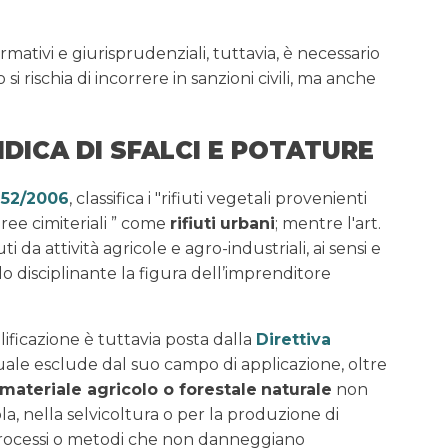
rmativi e giurisprudenziali, tuttavia, è necessario
i rischia di incorrere in sanzioni civili, ma anche
IDICA DI SFALCI E POTATURE
152/2006
, classifica i "rifiuti vegetali provenienti
aree cimiteriali ” come
rifiuti
urbani
; mentre l'art.
uti da attività agricole e agro-industriali, ai sensi e
icolo disciplinante la figura dell’imprenditore
lificazione è tuttavia posta dalla
Direttiva
a quale esclude dal suo campo di applicazione, oltre
materiale agricolo o forestale
naturale
non
cola, nella selvicoltura o per la produzione di
processi o metodi che non danneggiano