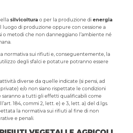
nella
silvicoltura
o per la produzione di
energia
del luogo di produzione oppure con cessione a
essi o metodi che non danneggiano l’ambiente né
mana.
la normativa sui rifiuti e, conseguentemente, la
 riutilizzo degli sfalci e potature potranno essere
tività diverse da quelle indicate (si pensi, ad
private) e/o non siano rispettate le condizioni
e saranno a tutti gli effetti qualificabili come
l’art. 184, commi 2, lett. e) e 3, lett. a) del d.lgs.
tata la normativa sui rifiuti al fine di non
rative e penali.
IFIUTI VEGETALI E AGRICOLI