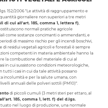
.lgs. 152/2006 "Le attività di raggruppamento e
quantità giornaliere non superiori a tre metri
i di cui all’art. 185, comma 1, lettera f)
,
ostituiscono normali pratiche agricole
riali come sostanze concimanti o ammendanti, e
 periodi di massimo rischio per gli incendi boschivi,
e di residui vegetali agricoli e forestali è sempre
razioni competenti in materia ambientale hanno la
tare la combustione del materiale di cui al
asi in cui sussistono condizioni meteorologiche,
 tutti i casi in cui da tale attività possano
ata incolumità e per la salute umana, con
ivelli annuali delle polveri sottili (PM10)".
ento
di piccoli cumuli (3 metri steri per ettaro, al
all’art. 185, comma 1, lett. f) del d.lgs.
ettuato nel luogo di produzione, una normale