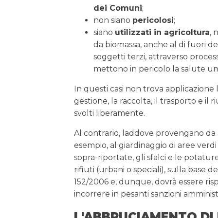
dei Comuni
;
non siano
pericolosi
;
siano
utilizzati in agricoltura
, 
da biomassa, anche al di fuori 
soggetti terzi, attraverso proc
mettono in pericolo la salute u
In questi casi non trova applicazione 
gestione, la raccolta, il trasporto e il
svolti liberamente.
Al contrario, laddove provengano da at
esempio, al giardinaggio di aree verdi 
sopra-riportate, gli sfalci e le potatur
rifiuti (urbani o speciali), sulla base del
152/2006 e, dunque, dovrà essere rispet
incorrere in pesanti sanzioni amminist
L'ABBRUCIAMENTO DI R