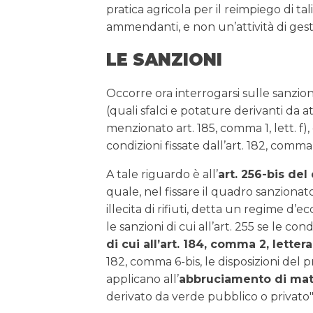
pratica agricola per il reimpiego di t
ammendanti, e non un’attività di gestio
LE SANZIONI
Occorre ora interrogarsi sulle sanzion
(quali sfalci e potature derivanti da a
menzionato art. 185, comma 1, lett. f)
condizioni fissate dall’art. 182, comma 
A tale riguardo è all’
art. 256-bis del
quale, nel fissare il quadro sanziona
illecita di rifiuti, detta un regime d
le sanzioni di cui all’art. 255 se le c
di cui all’art. 184, comma 2, lettera
182, comma 6-bis, le disposizioni del p
applicano all’
abbruciamento di mate
derivato da verde pubblico o privato"