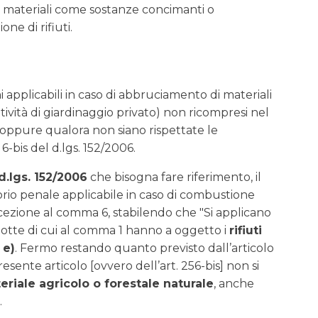
ali materiali come sostanze concimanti o
ne di rifiuti.
i applicabili in caso di abbruciamento di materiali
ttività di giardinaggio privato) non ricompresi nel
, oppure qualora non siano rispettate le
6-bis del d.lgs. 152/2006.
 d.lgs. 152/2006
che bisogna fare riferimento, il
torio penale applicabile in caso di combustione
’eccezione al comma 6, stabilendo che "Si applicano
ondotte di cui al comma 1 hanno a oggetto i
rifiuti
 e)
. Fermo restando quanto previsto dall’articolo
resente articolo [ovvero dell’art. 256-bis] non si
riale agricolo o forestale naturale
, anche
.