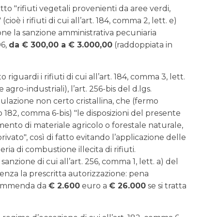
o "rifiuti vegetali provenienti da aree verdi,
(cioè i rifiuti di cui all’art. 184, comma 2, lett. e)
ione la sanzione amministrativa pecuniaria
06,
da € 300,00 a € 3.000,00
(raddoppiata in
iguardi i rifiuti di cui all’art. 184, comma 3, lett.
e agro-industriali), l’art. 256-bis del d.lgs.
azione non certo cristallina, che (fermo
 182, comma 6-bis) "le disposizioni del presente
mento di materiale agricolo o forestale naturale,
vato", così di fatto evitando l’applicazione delle
ia di combustione illecita di rifiuti.
sanzione di cui all’art. 256, comma 1, lett. a) del
 senza la prescritta autorizzazione: pena
o ammenda da
€ 2.600
euro a
€ 26.000
se si tratta