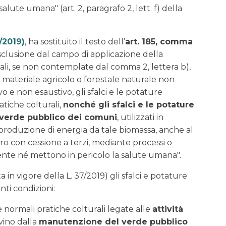
lute umana" (art. 2, paragrafo 2, lett. f) della
/2019)
, ha sostituito il testo dell’
art. 185, comma
clusione dal campo di applicazione della
fecali, se non contemplate dal comma 2, lettera b),
ro materiale agricolo o forestale naturale non
vo e non esaustivo, gli sfalci e le potature
atiche colturali,
nonché gli sfalci e le potature
 verde pubblico dei comuni
, utilizzati in
la produzione di energia da tale biomassa, anche al
ro con cessione a terzi, mediante processi o
te né mettono in pericolo la salute umana".
a in vigore della L. 37/2019) gli sfalci e potature
nti condizioni:
e normali pratiche colturali legate alle
attività
vino dalla
manutenzione del verde pubblico