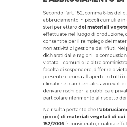
Secondo l’art. 182, comma 6-bis del d
abbruciamento in piccoli cumuli e in 
steri per ettaro
dei
materiali vegetal
effettuate nel luogo di produzione, c
consentite per il reimpiego dei mate
non attività di gestione dei rifiuti. Nei
dichiarati dalle regioni, la combustion
vietata. I comuni e le altre amminist
facoltà di sospendere, differire o vie
presente comma all’aperto in tutti i c
climatiche o ambientali sfavorevoli e in
derivare rischi per la pubblica e priv
particolare riferimento al rispetto dei l
Ne risulta pertanto che
l'abbruciam
giorno)
di materiali vegetali
di cui 
152/2006
è considerato, qualora eff