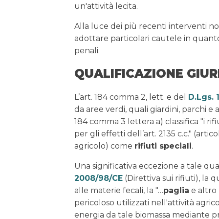
un'attività lecita.
Alla luce dei più recenti interventi no
adottare particolari cautele in quanto s
penali.
QUALIFICAZIONE GIUR
L’art. 184 comma 2, lett. e del
D.Lgs. 
da aree verdi, quali giardini, parchi e 
184 comma 3 lettera a) classifica "i rifi
per gli effetti dell’art. 2135 c.c." (art
agricolo) come
rifiuti speciali
.
Una significativa eccezione a tale qua
2008/98/CE
(Direttiva sui rifiuti), l
alle materie fecali, la "…
paglia
e altro
pericoloso utilizzati nell'attività agri
energia da tale biomassa mediante 