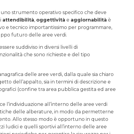
a uno strumento operativo specifico che deve
di
attendibilità
,
oggettività
e
aggiornabilità
è
vo e tecnico importantissimo per programmare,
luppo futuro delle aree verdi.
ere suddiviso in diversi livelli di
ionalità che sono richieste e del tipo
grafica delle aree verdi, dalla quale sia chiaro
etto dell’appalto, sia in termini di descrizione e
eografici (confine tra area pubblica gestita ed aree
 l’individuazione all’interno delle aree verdi
istiche delle alberature, in modo da permetterne
ento. Allo stesso modo è opportuno in questo
zi ludici e quelli sportivi all’interno delle aree