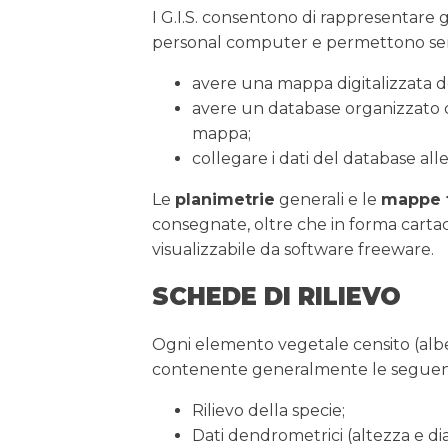
I G.I.S. consentono di rappresentare g
personal computer e permettono semp
avere una mappa digitalizzata del
avere un database organizzato 
mappa;
collegare i dati del database all
Le
planimetrie
generali e le
mappe 
consegnate, oltre che in forma carta
visualizzabile da software freeware.
SCHEDE DI RILIEVO
Ogni elemento vegetale censito (alberi
contenente generalmente le seguenti
Rilievo della specie;
Dati dendrometrici (altezza e di