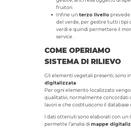
gestite, anch’essi oggetto di isp
fruitori.
Infine un
terzo livello
prevede 
del verde, per gestire tutti i tipi
verdi e quindi permettere il mon
service .
COME OPERIAMO
SISTEMA DI RILIEVO
Gli elementi vegetali presenti, sono i
digitalizzata
.
Per ogni elemento localizzato vengono
qualitativi, normalmente concordati c
lavori e che costituiscono il database d
I dati ottenuti sono elaborati con un
permette l’analisi di
mappe digitaliz