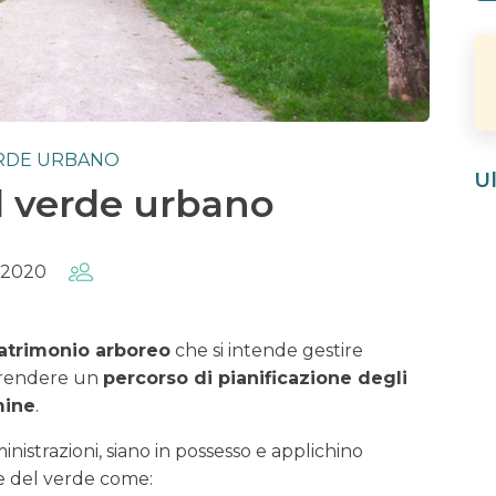
RDE URBANO
Ul
l verde urbano
 2020
atrimonio arboreo
che si intende gestire
aprendere un
percorso di pianificazione degli
mine
.
inistrazioni, siano in possesso e applichino
e del verde come: