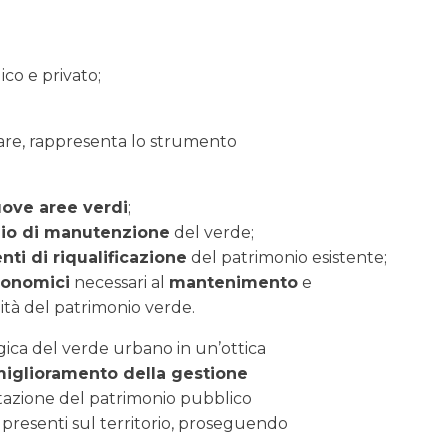
co e privato;
olare, rappresenta lo strumento
uove aree verdi
;
io di manutenzione
del verde;
ti di riqualificazione
del patrimonio esistente;
conomici
necessari al
mantenimento
e
ità del patrimonio verde.
gica del verde urbano in un’ottica
iglioramento della gestione
utazione del patrimonio pubblico
e presenti sul territorio, proseguendo