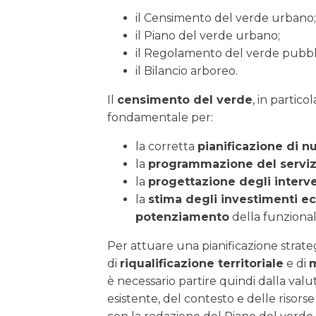
il Censimento del verde urbano;
il Piano del verde urbano;
il Regolamento del verde pubbli
il Bilancio arboreo.
Il
censimento del verde
, in partic
fondamentale per:
la corretta
pianificazione di n
la
programmazione del serviz
la
progettazione degli interven
la
stima degli investimenti e
potenziamento
della funzional
Per attuare una pianificazione strate
di
riqualificazione territoriale
e di
m
è necessario partire quindi dalla val
esistente, del contesto e delle risors