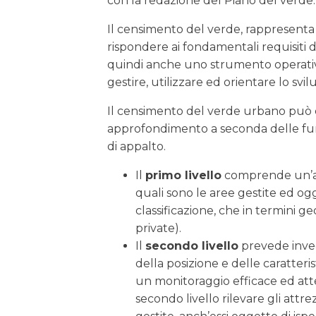
con la redazione del Piano del verde.
Il censimento del verde, rappresent
rispondere ai fondamentali requisiti 
quindi anche uno strumento operati
gestire, utilizzare ed orientare lo svi
Il censimento del verde urbano può ess
approfondimento a seconda delle funz
di appalto.
Il
primo livello
comprende un’ana
quali sono le aree gestite ed ogg
classificazione, che in termini g
private).
Il
secondo livello
prevede invece
della posizione e delle caratter
un monitoraggio efficace ed att
secondo livello rilevare gli attrez