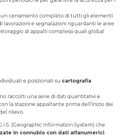
ezioni periodiche per garantire la sicurezza per i
un censimento completo di tutti gli elementi
 di lavorazioni e segnalazioni riguardanti le aree
itoraggio di appalti complessi quali global
ndividuati e posizionati su
cartografia
 raccolti una serie di dati quantitativi e
on la stazione appaltante prima dell’inizio dei
el rilievo.
 G.I.S. (Geographic Information System) che
zate in connubio con dati alfanumerici
.